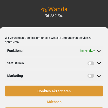
Wanda
36.232 Km
Folge uns auf unserer
Reise
Wir verwenden Cookies, um unsere Website und unseren Service zu
optimieren.
Funktional
Immer aktiv
Statistiken
Statisti
Impressum
Marketing
Marketi
Datenschutzerklärung
Cookies akzeptieren
Ablehnen