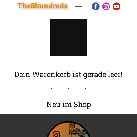
The8hundreds
Start
Shop
Reise
Dein Warenkorb ist gerade leer!
Blog
Neu im Shop
Motorräder