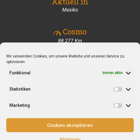
Aktuell in
Mexiko
Cosmo
88.348 Km
Wir verwenden Cookies, um unsere Website und unseren Service zu
Folge uns auf unserer Reise
optimieren.
Funktional
Immer aktiv
Statistiken
Statisti
Impressum
Marketing
Marketi
Cookies akzeptieren
Datenschutzerklärung
Ablehnen