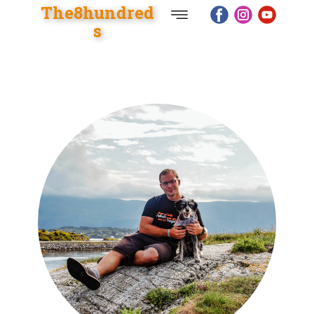
The8hundred
s
Start
Shop
Reise
Blog
Motorräder