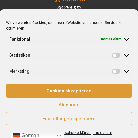
88.370 Km
Wir verwenden Cookies, um unsere Website und unseren Service zu
Folge uns auf unserer Reise
optimieren.
Funktional
Immer aktiv
Statistiken
Statisti
Impressum
Marketing
Marketi
Cookies akzeptieren
Datenschutzerklärung
Ablehnen
Einstellungen speichern
The8hundreds 2020-
Cookie-Richtlinie
Datenschutzerklärung
Impressum
German
2023